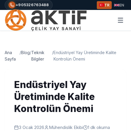
+905326763488
TR
EN
Ana
/
Blog
/
Teknik
/
Endüstriyel Yay Üretiminde Kalite
Sayfa
Bilgiler
Kontrolün Önemi
Endüstriyel Yay
Üretiminde Kalite
Kontrolün Önemi
3 Ocak 2026
Mühendislik Ekibi
1
dk okuma